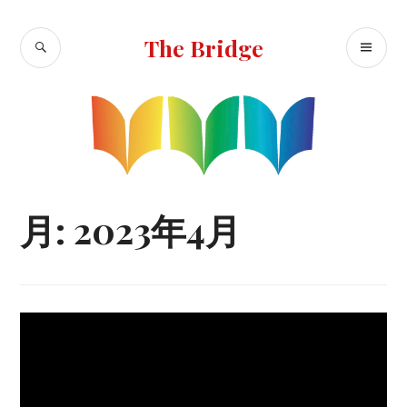
コ
ン
検
メ
The Bridge
テ
索
イ
ン
ン
ツ
へ
メ
移
ニ
動
ュ
ー
月:
2023年4月