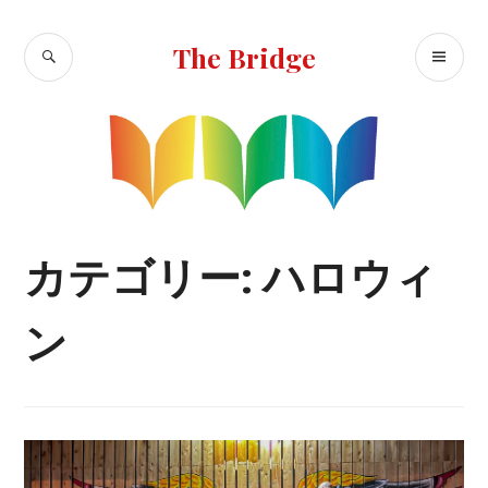
コ
ン
検
メ
The Bridge
テ
索
イ
ン
ン
ツ
へ
メ
移
ニ
動
ュ
ー
カテゴリー:
ハロウィ
ン