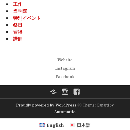
工作
当学院
特別イベント
祭日
習得
講師
Website
Instagram
Facebook
Website
Instagram
Facebook
Proudly powered by WordPress
Theme: Canard by
Automattic
.
English
日本語