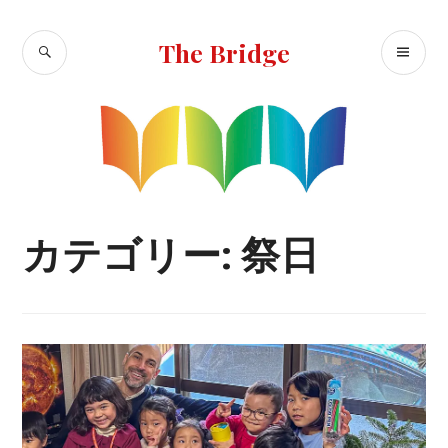
コ
ン
検
メ
The Bridge
テ
索
イ
ン
ン
ツ
へ
メ
移
ニ
動
ュ
ー
カテゴリー:
祭日