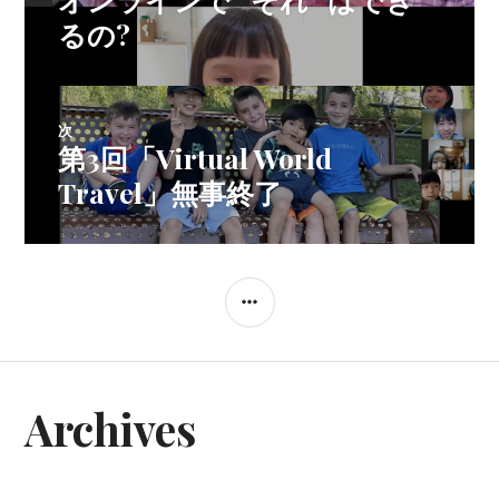
稿
去
るの?
の
ナ
投
稿:
次
ビ
第3回「Virtual World
次
の
Travel」無事終了
投
ゲ
稿:
ー
サ
イ
シ
ド
バ
ョ
Archives
ー
ン