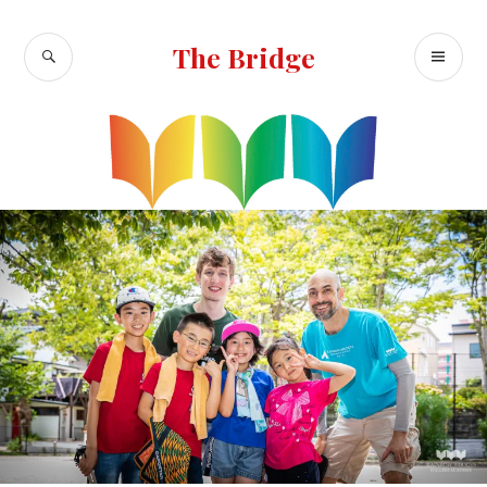
コ
ン
検
メ
The Bridge
テ
索
イ
ン
ン
ツ
へ
メ
移
ニ
動
ュ
ー