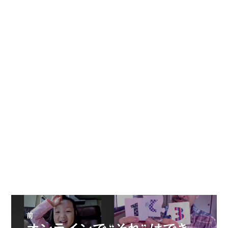
投
前
オンラインで “それ” はでき
過