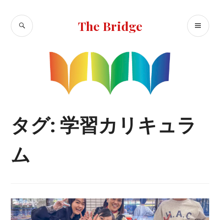
コ
ン
検
メ
The Bridge
テ
索
イ
ン
ン
ツ
へ
メ
移
ニ
動
ュ
ー
タグ:
学習カリキュラ
ム