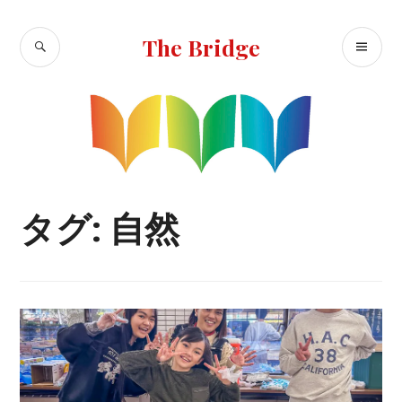
コ
ン
検
メ
The Bridge
テ
索
イ
ン
ン
ツ
へ
メ
移
ニ
動
ュ
ー
タグ:
自然