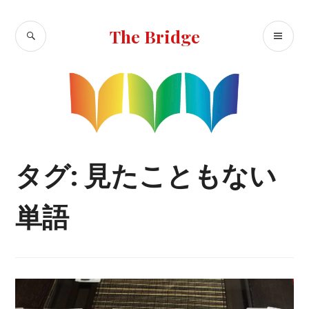
コ
ン
検
メ
The Bridge
テ
索
イ
ン
ン
ツ
へ
メ
移
ニ
動
ュ
ー
タグ:
見たこともない
単語